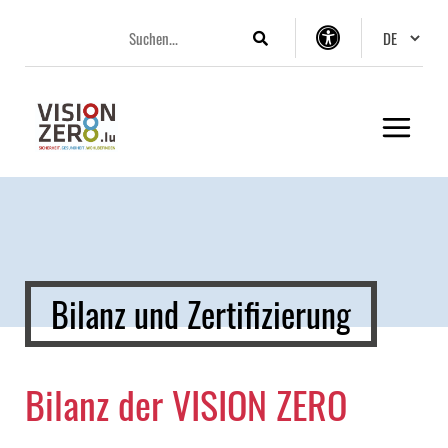
Aller
Aller
Aller
Changer 
au
au
au
Suchen
Einstellungen
menu
contenu
pied
zur
principal
de
Barrierefreiheit
page
Bilanz und Zertifizierung
Bilanz der VISION ZERO