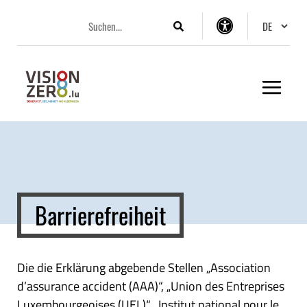
Aller
Aller
Aller
Changer 
au
au
au
Suchen
Einstellungen
menu
contenu
pied
zur
principal
de
Barrierefreiheit
page
Barrierefreiheit
Die die Erklärung abgebende Stellen „Association
d’assurance accident (AAA)“, „Union des Entreprises
Luxembourgeoises (UEL)“, „Institut national pour le