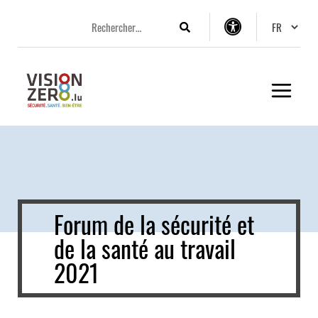
Aller
Aller
Aller
Changer 
au
au
au
Rechercher
Options
menu
contenu
pied
d’accessibilité
principal
de
page
Forum de la sécurité et
de la santé au travail
2021