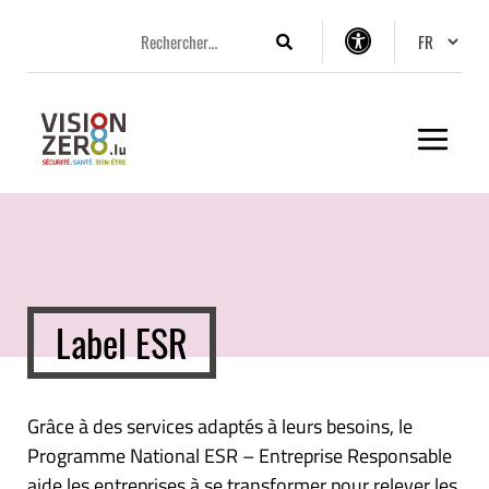
Aller
Aller
Aller
Changer 
au
au
au
Rechercher
Options
menu
contenu
pied
d’accessibilité
principal
de
page
Label ESR
Grâce à des services adaptés à leurs besoins, le
Programme National ESR – Entreprise Responsable
aide les entreprises à se transformer pour relever les