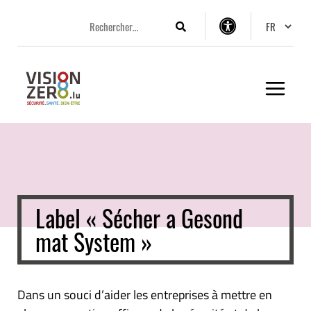
Aller
Aller
Aller
Changer 
au
au
au
Rechercher
Options
menu
contenu
pied
d’accessibilité
principal
de
page
Label « Sécher a Gesond
mat System »
Dans un souci d’aider les entreprises à mettre en