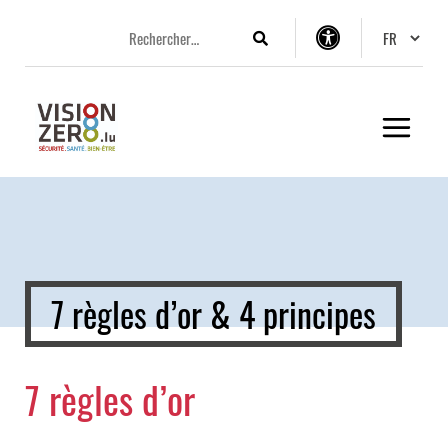
Aller
Aller
Aller
Changer 
au
au
au
Rechercher
Options
menu
contenu
pied
d’accessibilité
principal
de
page
7 règles d’or & 4 principes
7 règles d’or