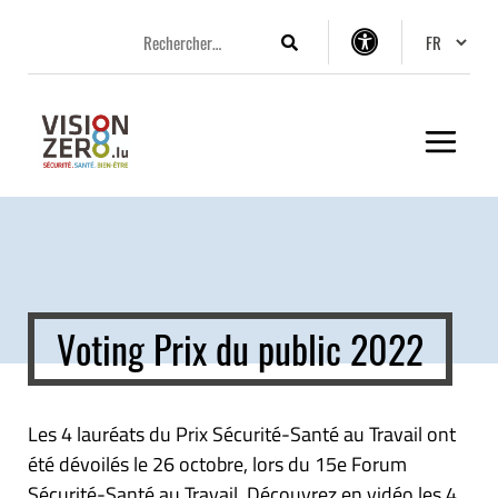
Aller
Aller
Aller
Changer 
au
au
au
Rechercher
Options
menu
contenu
pied
d’accessibilité
principal
de
page
Voting Prix du public 2022
Les 4 lauréats du Prix Sécurité-Santé au Travail ont
été dévoilés le 26 octobre, lors du 15e Forum
Sécurité-Santé au Travail. Découvrez en vidéo les 4