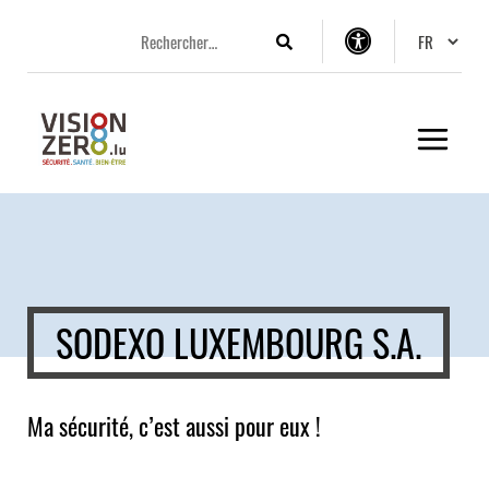
Aller
Aller
Aller
Changer 
au
au
au
Rechercher
Options
menu
contenu
pied
d’accessibilité
principal
de
page
SODEXO LUXEMBOURG S.A.
Ma sécurité, c’est aussi pour eux !