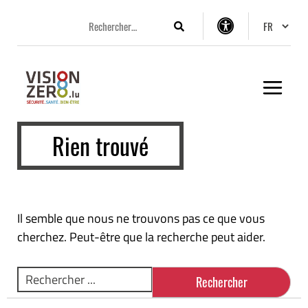
Aller
Aller
Aller
Changer 
au
au
au
Rechercher
Options
menu
contenu
pied
d’accessibilité
principal
de
page
Rien trouvé
Il semble que nous ne trouvons pas ce que vous
cherchez. Peut-être que la recherche peut aider.
Rechercher