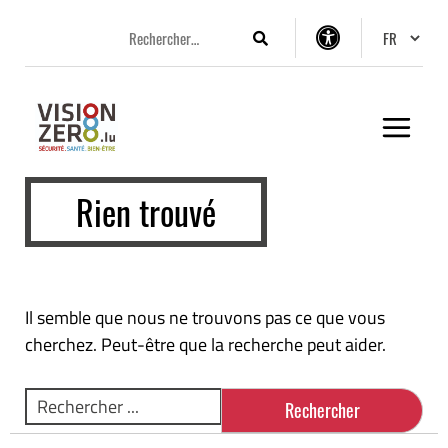
Aller
Aller
Aller
Changer 
au
au
au
Rechercher
Options
menu
contenu
pied
d’accessibilité
principal
de
page
Rien trouvé
Il semble que nous ne trouvons pas ce que vous
cherchez. Peut-être que la recherche peut aider.
Rechercher