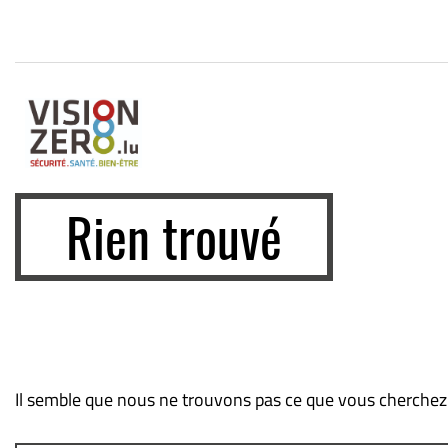
Aller
Aller
Aller
au
au
au
menu
contenu
pied
principal
de
page
Rien trouvé
Il semble que nous ne trouvons pas ce que vous cherchez.