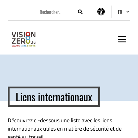
Aller
Aller
Aller
Changer 
au
au
au
Rechercher
Options
menu
contenu
pied
d’accessibilité
principal
de
page
Liens internationaux
Découvrez ci-dessous une liste avec les liens
internationaux utiles en matière de sécurité et de
santé au travail.