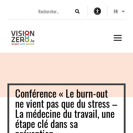
Aller
Aller
Aller
Changer 
au
au
au
Rechercher
Options
menu
contenu
pied
d’accessibilité
principal
de
page
Conférence « Le burn-out
ne vient pas que du stress –
La médecine du travail, une
étape clé dans sa