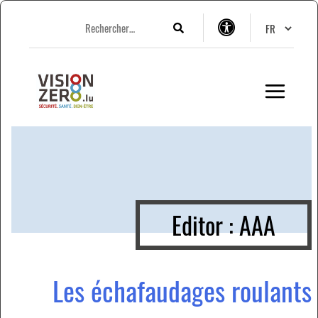
A
A
A
Changer de
a
a
a
Rechercher
Options
m
c
p
d’accessibilité
p
d
p
Editor :
AAA
Les échafaudages roulants